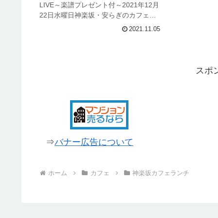
LIVE～楽譜プレゼント付～2021年12月
22日水曜日神楽坂・安らぎのカフェで
ジャズピアノ演奏を聴きながら、癒し
2021.11.05
のランチタイムを過ごしませんか？？
ベジプレート（コーヒーor紅茶付き）
¥1,000ピアノ...
スポ
⇒
バナー広告について
ホーム
カフェ
神楽坂カフェランチ