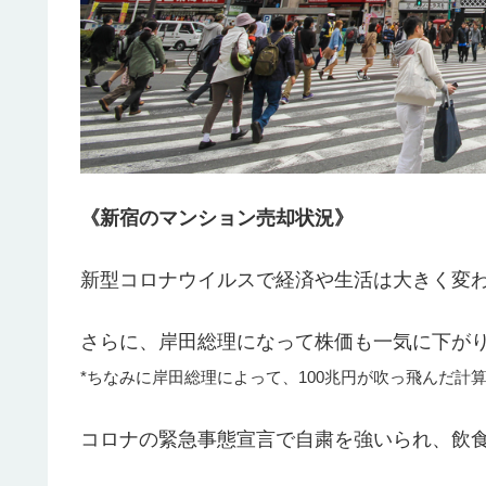
《新宿のマンション売却状況》
新型コロナウイルスで経済や生活は大きく変
さらに、岸田総理になって株価も一気に下が
*ちなみに岸田総理によって、100兆円が吹っ飛んだ計
コロナの緊急事態宣言で自粛を強いられ、飲