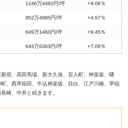
1146万4462円/坪
+9.06％
852万4885円/坪
+4.57％
649万1460円/坪
+9.45％
643万6363円/坪
+7.09％
東新宿、高田馬場、新大久保、百人町、神楽坂、曙
柳町、西早稲田、牛込神楽坂、目白、江戸川橋、早稲
南長崎、中井と続きます。