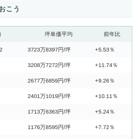
おこう
均
坪単価平均
前年比
2
3723万8397円/坪
+5.53％
3208万7272円/坪
+11.74％
2677万6859円/坪
+9.26％
2401万1019円/坪
+10.11％
1713万6363円/坪
+5.24％
1176万8595円/坪
+7.72％