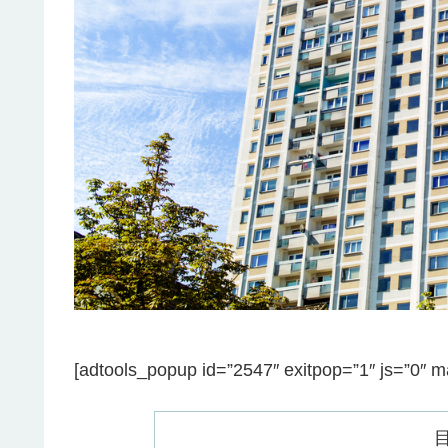
[adtools_popup id=”2547″ exitpop=”1″ js=”0″ m