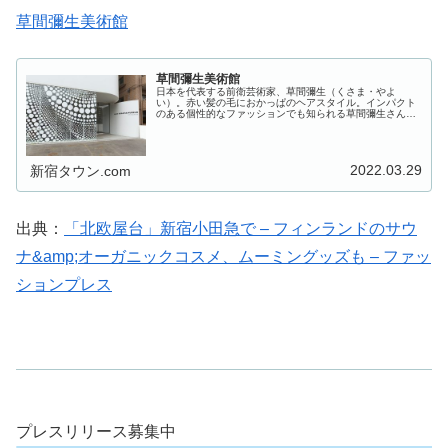
草間彌生美術館
草間彌生美術館
日本を代表する前衛芸術家、草間彌生（くさま・やよ
い）。赤い髪の毛におかっぱのヘアスタイル。インパクト
のある個性的なファッションでも知られる草間彌生さん
は、絵画や立体作品の制作だけではなく、映画や小説など
その活動は多岐にわたります。幼少期から...
2022.03.29
新宿タウン.com
出典：
「北欧屋台」新宿小田急で – フィンランドのサウ
ナ&amp;オーガニックコスメ、ムーミングッズも – ファッ
ションプレス
プレスリリース募集中