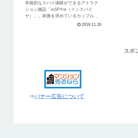
本格的なスパイ体験ができるアトラク
ション施設「inSPYre（インスパイ
ヤ）」。刺激を求めているカップルか
らお子様連れ、仲間と実際に身体を使
2019.11.26
った謎解き体験してみませんか？新
宿・歌舞伎町で日本初の本格的なスパ
イ体験ができる「in SPY re...
スポ
⇒
バナー広告について