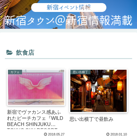
飲食店
カフェ
思い出横丁
新宿でヴァカンス感あふ
れたビーチカフェ『WILD
思い出横丁で昼飲み
BEACH SHINJUKU
TOKYO SKY RESORT』
2018.05.27
2018.01.10