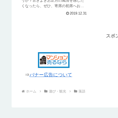
うか？古きよきお正月の風情を感じた
くなったら、ぜひ、寄席の初席へお正
月の寄席はとっても賑やです。落語家
2019.12.31
たちの顔見世ということで、短い時間
で多くの落語家が出演します。一月は
寄席にとっても芸人にとっても一年の
始...
スポ
⇒
バナー広告について
ホーム
遊び・観光
落語