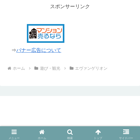
スポンサーリンク
⇒
バナー広告について
ホーム
遊び・観光
エヴァンゲリオン
© 2014 新宿タウン＠新宿情報満載.
メニュー
ホーム
検索
トップ
サイドバー