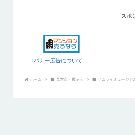
アムです。また、実際に兜や陣羽織を
着て写真を撮ることもできます。ス...
スポ
⇒
バナー広告について
ホーム
見本市・展示会
サムライミュージア