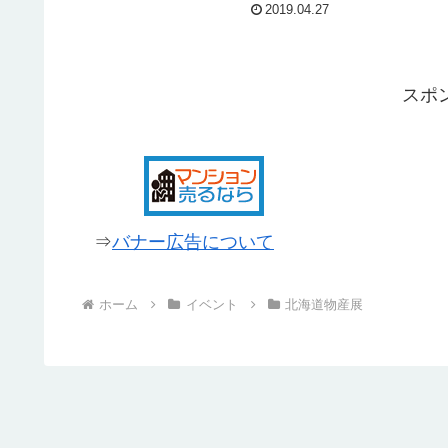
すぎると・・・・。そこで、東京にい
2019.04.27
ながら北海道に言った気分、小田急百
貨店 新宿店の北海道物産展を紹介した
いと思います。北海道物産展...
スポ
⇒
バナー広告について
ホーム
イベント
北海道物産展