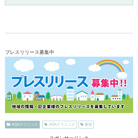
新宿区の薄毛治療・AGA治療
プレスリリース募集中
薄毛撲滅へ一役！ 落合陽一氏、開発に携わった
最先端の発毛機器「非接触振動圧刺激装置」を
公開
頭髪治療専門のクリニックであるDクリニックと、学校法
人日本医科大学、落合陽一氏率いるピクシーダストテクノ
ロジーズ株式会社が、今回共同研究を行い、「非接触振動
圧刺激にはミノキシジルの作用を高める効果がある」こと
AGAクリニック
AGAクリニック
新宿
を世界で初めて立証したと発表。この研究により、これま
で薄毛が後期まで進んでしまうと治療に限界があり、ま