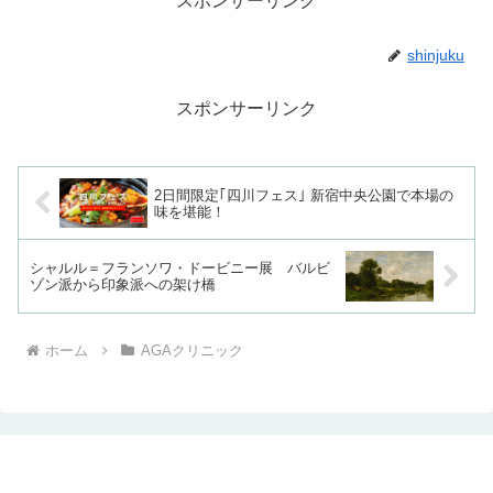
スポンサーリンク
た、効果実感まで長い時間が必要であったというAGA治
shinjuku
療の技術が向上するという。
スポンサーリンク
2019年度アイランドタワークリニック調査レポ
ート
2日間限定｢四川フェス｣ 新宿中央公園で本場の
味を堪能！
薄毛治療のアイランドタワークリニックグループ(本院所
在地：東京都新宿区西新宿6-5-1 アイランドタワー5F)
シャルル＝フランソワ・ドービニー展 バルビ
ゾン派から印象派への架け橋
は、20代～50代の男性1,600名を対象に、「薄毛」に関す
る調査を実施しました。その調査内容を発表
ホーム
AGAクリニック
自毛植毛の疑問や質問トップ3は
費用
自分自身はどれぐらいの費用がかかるのか
効果