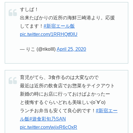
すしぱ！
出来たばかりの近所の海鮮三崎港より。応援
してます！
#新宿エール飯
pic.twitter.com/1RRHQtf0lU
— りこ (@rikoIII)
April 25, 2020
育児がてら、3食作るのは大変なので
最近は近所の飲食店でお惣菜をテイクアウト
新婚の時にお店に行っておけばよかったー
と後悔するぐらいどれも美味しい(о´∀`о)
ランチお弁当も安くて良心的です！
#新宿エー
ル飯
#遊食彩旬乃SAN
pic.twitter.com/wjixR6cQxR