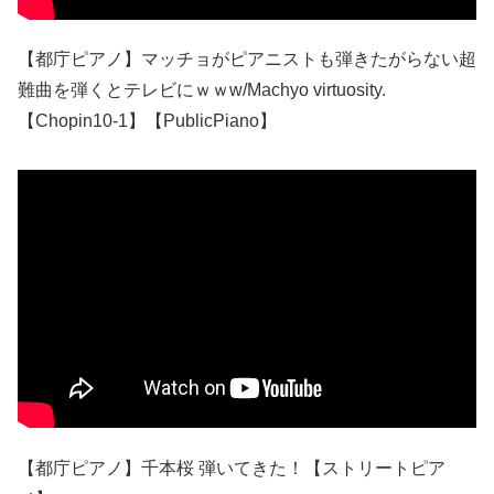
【都庁ピアノ】マッチョがピアニストも弾きたがらない超
難曲を弾くとテレビにｗｗw/Machyo virtuosity.
【Chopin10-1】【PublicPiano】
【都庁ピアノ】千本桜 弾いてきた！【ストリートピア