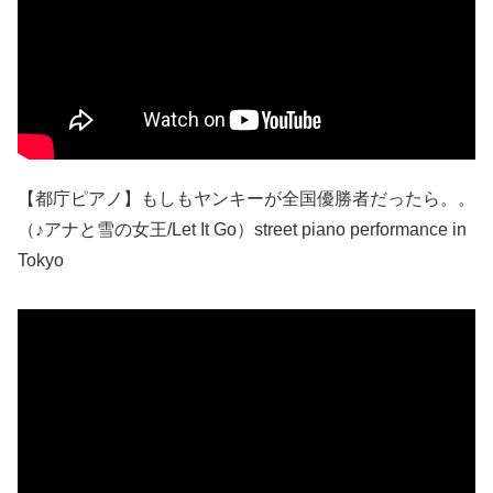
【都庁ピアノ】もしもヤンキーが全国優勝者だったら。。
（♪アナと雪の女王/Let It Go）street piano performance in
Tokyo