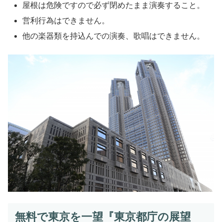
開
屋根は危険ですので必ず閉めたまま演奏すること。
営利行為はできません。
東京都は28日、都庁第一本庁舎（新宿区）の45階南展望
他の楽器類を持込んでの演奏、歌唱はできません。
室にある「おもいでピアノ」の利用を10月1日から再開す
ると発表した。新型コロナウイルスの感染拡大防止のた
め、これまで展示のみになっていた。
引用：
朝日新聞
都庁展望室の開室時間延長及び「都庁おもいで
ピアノ」利用再開
都庁展望室について、令和２年１０月１日（木）より開室
時間を延長し、「都庁おもいでピアノ」の利用を再開いた
します
引用：
PRTIMES
無料で東京を一望『東京都庁の展望