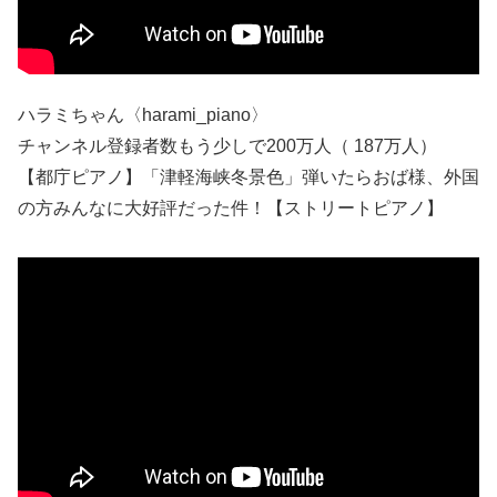
ハラミちゃん〈harami_piano〉
チャンネル登録者数もう少しで200万人（ 187万人）
【都庁ピアノ】「津軽海峡冬景色」弾いたらおば様、外国
の方みんなに大好評だった件！【ストリートピアノ】