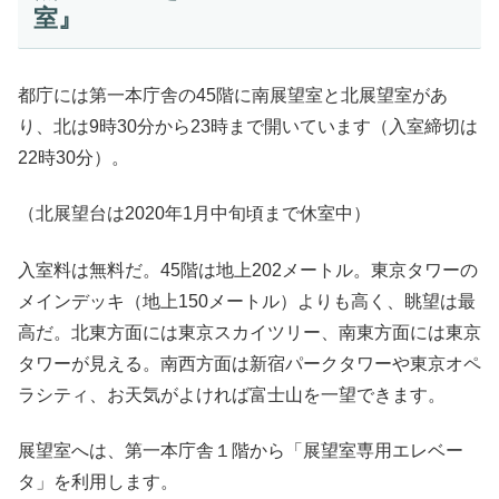
室』
草間弥生さんデザインのピアノ公開
都庁には第一本庁舎の45階に南展望室と北展望室があ
都庁の南展望室で現代芸術家で名誉都民の草間弥生さんが
り、北は9時30分から23時まで開いています（入室締切は
デザインしたグランドピアノのお披露目会を開いた。ピア
22時30分）。
ノは都民による寄贈で、来場者が自由に演奏できる。展望
室は訪日客を含め年間200万人が訪れており、都は音楽を
（北展望台は2020年1月中旬頃まで休室中）
通じた交流の広がりを期待している。
入室料は無料だ。45階は地上202メートル。東京タワーの
引用：
日本経済新聞
メインデッキ（地上150メートル）よりも高く、眺望は最
高だ。北東方面には東京スカイツリー、南東方面には東京
タワーが見える。南西方面は新宿パークタワーや東京オペ
ラシティ、お天気がよければ富士山を一望できます。
展望室へは、第一本庁舎１階から「展望室専用エレベー
タ」を利用します。