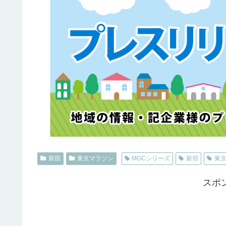
新宿
東京マラソン
MGCシリーズ
新宿
東
スポ