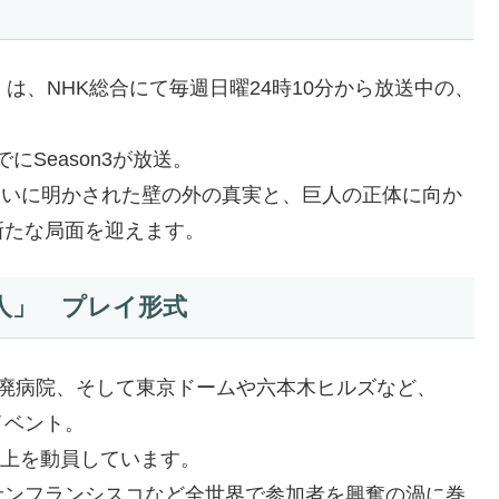
son」は、NHK総合にて毎週日曜24時10分から放送中の、
にSeason3が放送。
」では、ついに明かされた壁の外の真実と、巨人の正体に向か
新たな局面を迎えます。
人」 プレイ形式
、廃病院、そして東京ドームや六本木ヒルズなど、
イベント。
以上を動員しています。
サンフランシスコなど全世界で参加者を興奮の渦に巻