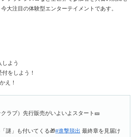
、今大注目の体験型エンターテイメントであす。
入しよう
受付をしよう！
向かえ！
ンクラブ）先行販売がいよいよスタート🎫
「謎」も付いてくる🎁
#進撃脱出
最終章を見届け