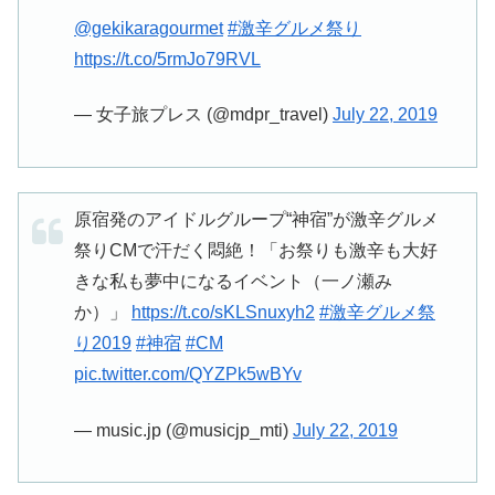
@gekikaragourmet
#激辛グルメ祭り
https://t.co/5rmJo79RVL
— 女子旅プレス (@mdpr_travel)
July 22, 2019
原宿発のアイドルグループ“神宿”が激辛グルメ
祭りCMで汗だく悶絶！「お祭りも激辛も大好
きな私も夢中になるイベント（一ノ瀬み
か）」
https://t.co/sKLSnuxyh2
#激辛グルメ祭
り2019
#神宿
#CM
pic.twitter.com/QYZPk5wBYv
— music.jp (@musicjp_mti)
July 22, 2019