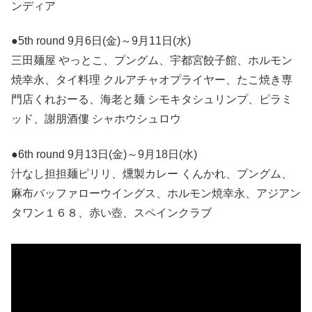
ンディア
●5th round 9月6日(金)～9月11日(水)
三田麺屋 やっとこ、プングム、宇都宮餃子館、ホルモン
焼幸永、タイ料理 クルアチャオプライヤー、たこ焼き専
門店くれおーる、海老と麺 シモキタシュリンプ、ピラミ
ッド、謝朋酒僂 シャホウシュロウ
●6th round 9月13日(金)～9月18日(水)
汁なし担担麺ピリリ、燻製カレー くんかれ、プングム、
麻布バッファローウイングス、ホルモン焼幸永、アジアン
タワン１６８、赤い壺、スペインクラブ