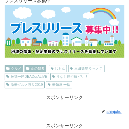
プレスリリース募集中
グルメ
食の祭典
じもん
三田麺屋 やっとこ
拉麺一匠DEADorALIVE
汁なし担担麺ピリリ
激辛グルメ祭り2019
辛麺屋 一輪
スポンサーリンク
shinjuku
スポンサーリンク