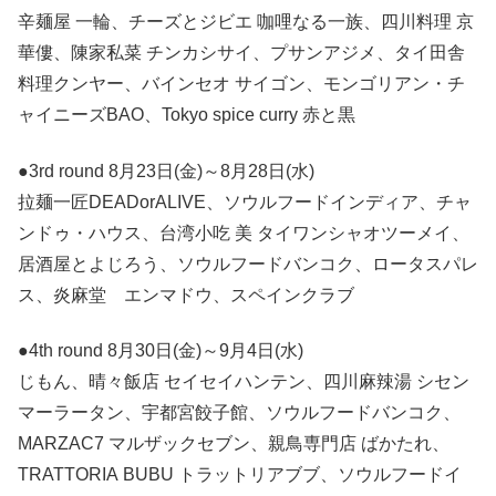
辛麺屋 一輪、チーズとジビエ 咖哩なる一族、四川料理 京
華僂、陳家私菜 チンカシサイ、プサンアジメ、タイ田舎
料理クンヤー、バインセオ サイゴン、モンゴリアン・チ
ャイニーズBAO、Tokyo spice curry 赤と黒
●3rd round 8月23日(金)～8月28日(水)
拉麺一匠DEADorALIVE、ソウルフードインディア、チャ
ンドゥ・ハウス、台湾小吃 美 タイワンシャオツーメイ、
居酒屋とよじろう、ソウルフードバンコク、ロータスパレ
ス、炎麻堂 エンマドウ、スペインクラブ
●4th round 8月30日(金)～9月4日(水)
じもん、晴々飯店 セイセイハンテン、四川麻辣湯 シセン
マーラータン、宇都宮餃子館、ソウルフードバンコク、
MARZAC7 マルザックセブン、親鳥専門店 ばかたれ、
TRATTORIA BUBU トラットリアブブ、ソウルフードイ